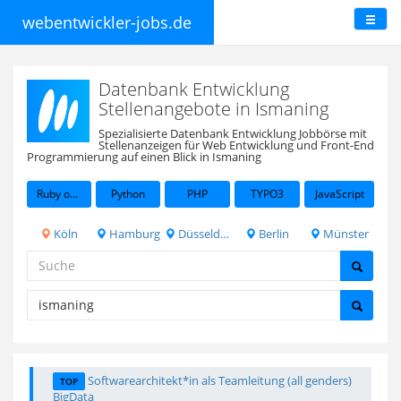
webentwickler-jobs.de
Datenbank Entwicklung
Stellenangebote in Ismaning
Spezialisierte Datenbank Entwicklung Jobbörse mit
Stellenanzeigen für Web Entwicklung und Front-End
Programmierung auf einen Blick in Ismaning
Ruby on Rails
Python
PHP
TYPO3
JavaScript
Köln
Hamburg
Düsseldorf
Berlin
Münster
Softwarearchitekt*in als Teamleitung (all genders)
TOP
BigData