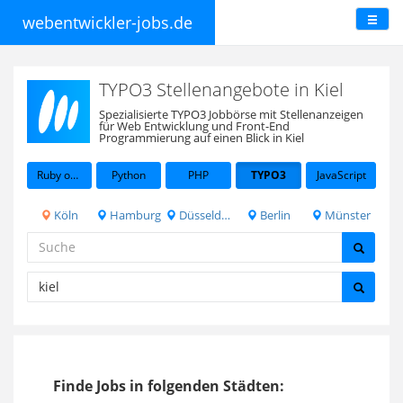
webentwickler-jobs.de
TYPO3 Stellenangebote in Kiel
Spezialisierte TYPO3 Jobbörse mit Stellenanzeigen
für Web Entwicklung und Front-End
Programmierung auf einen Blick in Kiel
Ruby on Rails
Python
PHP
TYPO3
JavaScript
Köln
Hamburg
Düsseldorf
Berlin
Münster
Finde Jobs in folgenden Städten: