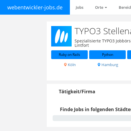
webentwickler-jobs.de
Jobs
Orte
Berei
TYPO3 Stellen
Spezialisierte TYPO3 Jobbör
Lintfort
Ruby on Rails
Python
Köln
Hamburg
Tätigkeit/Firma
Finde Jobs in folgenden Städte