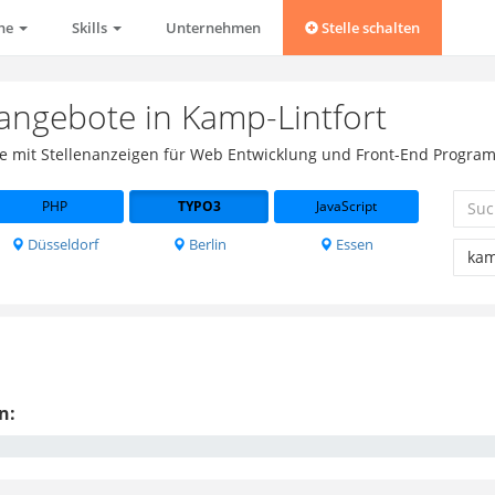
che
Skills
Unternehmen
Stelle schalten
angebote in Kamp-Lintfort
se mit Stellenanzeigen für Web Entwicklung und Front-End Progra
PHP
TYPO3
JavaScript
Düsseldorf
Berlin
Essen
n: