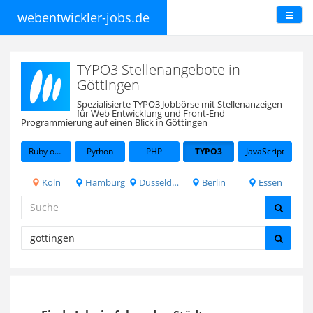
webentwickler-jobs.de
TYPO3 Stellenangebote in
Göttingen
Spezialisierte TYPO3 Jobbörse mit Stellenanzeigen
für Web Entwicklung und Front-End
Programmierung auf einen Blick in Göttingen
Ruby on Rails
Python
PHP
TYPO3
JavaScript
Köln
Hamburg
Düsseldorf
Berlin
Essen