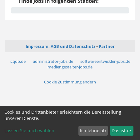
Finde Jobs in folgenden Städten:
Impressum, AGB und Datenschutz
Partner
ictjob.de
administrator-jobs.de
softwareentwickler-jobs.de
mediengestalter-jobs.de
Cookie Zustimmung ändern
Cookies und Drittanbieter erleichtern die Bereitstellung
unserer Dienste.
Lassen Sie mich wählen
Ich lehne ab
Das ist ok