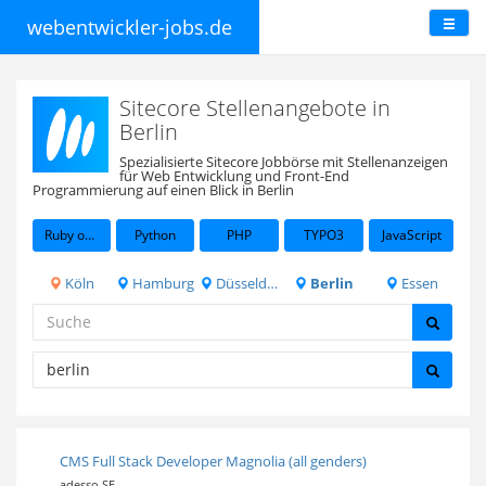
webentwickler-jobs.de
Sitecore Stellenangebote in
Berlin
Spezialisierte Sitecore Jobbörse mit Stellenanzeigen
für Web Entwicklung und Front-End
Programmierung auf einen Blick in Berlin
Ruby on Rails
Python
PHP
TYPO3
JavaScript
Köln
Hamburg
Düsseldorf
Berlin
Essen
CMS Full Stack Developer Magnolia (all genders)
adesso SE