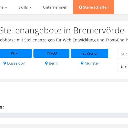
che
Skills
Unternehmen
Stelle schalten
 Stellenangebote in Bremervörde
s Jobbörse mit Stellenanzeigen für Web Entwicklung und Front-End 
PHP
TYPO3
JavaScript
Düsseldorf
Berlin
Münster
n: