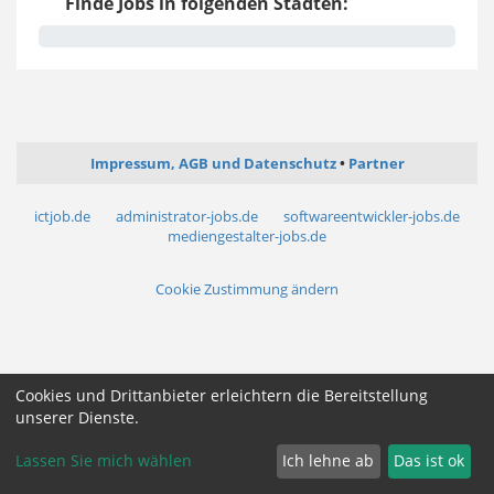
Finde Jobs in folgenden Städten:
Impressum, AGB und Datenschutz
Partner
ictjob.de
administrator-jobs.de
softwareentwickler-jobs.de
mediengestalter-jobs.de
Cookie Zustimmung ändern
Cookies und Drittanbieter erleichtern die Bereitstellung
unserer Dienste.
Lassen Sie mich wählen
Ich lehne ab
Das ist ok