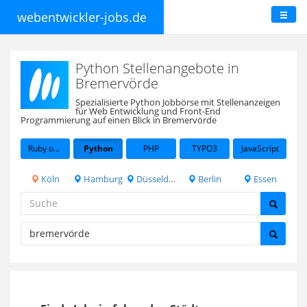
webentwickler-jobs.de
Python Stellenangebote in
Bremervörde
Spezialisierte Python Jobbörse mit Stellenanzeigen
für Web Entwicklung und Front-End
Programmierung auf einen Blick in Bremervörde
Ruby on Rails
Python
PHP
TYPO3
JavaScript
Köln
Hamburg
Düsseldorf
Berlin
Essen