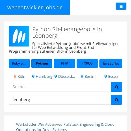
webentwickler-jobs.de
Python Stellenangebote in
Leonberg
Spezialisierte Python Jobbörse mit Stellenanzeigen
für Web Entwicklung und Front-End
Programmierung auf einen Blick in Leonberg
Ruby on Rails
Python
PHP
TYPO3
JavaScript
Köln
Hamburg
Düsseldorf
Berlin
Essen
Werkstudent*in Advanved Fullstack Engineering & Cloud
Operations for Drive Systems