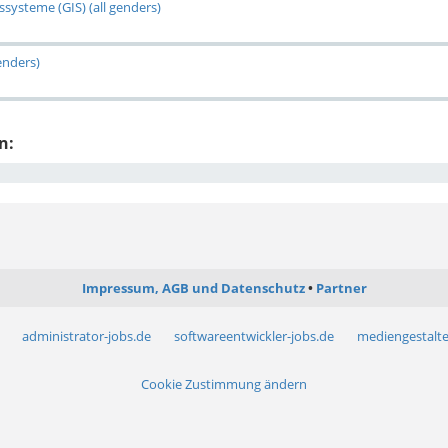
systeme (GIS) (all genders)
enders)
n:
Impressum, AGB und Datenschutz
Partner
administrator-jobs.de
softwareentwickler-jobs.de
mediengestalte
Cookie Zustimmung ändern