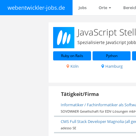
webentwickler-jobs.de
Jobs
Orte
Berei
JavaScript St
Spezialisierte JavaScript J
Ruby on Rails
Python
Köln
Hamburg
Tätigkeit/Firma
Informatiker / Fachinformatiker als Softw
SOVDWAER Gesellschaft für EDV-Lösungen mb
CMS Full Stack Developer Magnolia (all ge
adesso SE