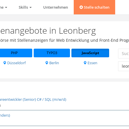
che
Skills
Unternehmen
Stelle schalten
ellenangebote in Leonberg
obbörse mit Stellenanzeigen für Web Entwicklung und Front-End Pro
PHP
TYPO3
JavaScript
Düsseldorf
Berlin
Essen
areentwickler (Senior) C# / SQL (m/w/d)
H
nders)