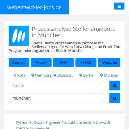
webentwickler-jobs.de
Prozessanalyse Stellenangebote
in München
Spezialisierte Prozessanalyse Jobbörse mit
Stellenanzeigen für Web Entwicklung und Front-End
Programmierung auf einen Blick in München
Ruby on Rails
Python
PHP
TYPO3
JavaScript
Köln
Hamburg
Düsseldorf
Berlin
Münster
Python Software Engineer Produktionstechnik (m/w/d)
TOPTICA Photonics SE