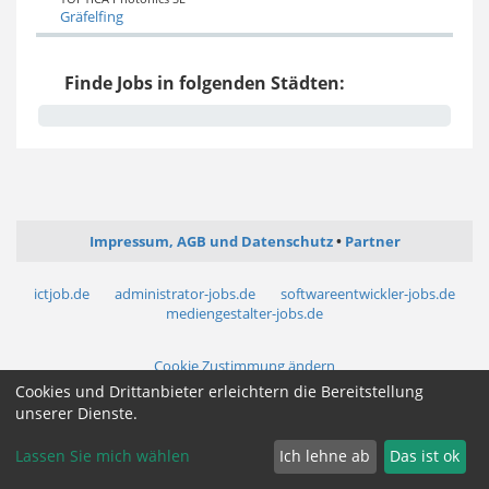
Gräfelfing
Finde Jobs in folgenden Städten:
Impressum, AGB und Datenschutz
Partner
ictjob.de
administrator-jobs.de
softwareentwickler-jobs.de
mediengestalter-jobs.de
Cookie Zustimmung ändern
Cookies und Drittanbieter erleichtern die Bereitstellung
unserer Dienste.
Lassen Sie mich wählen
Ich lehne ab
Das ist ok