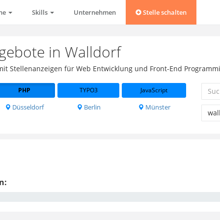
che
Skills
Unternehmen
Stelle schalten
gebote in Walldorf
 mit Stellenanzeigen für Web Entwicklung und Front-End Programmie
PHP
TYPO3
JavaScript
Düsseldorf
Berlin
Münster
n: