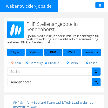
webentwickler-jobs.de
PHP Stellenangebote in
Sendenhorst
Spezialisierte PHP Jobbörse mit Stellenanzeigen für
Web Entwicklung und Front-End Programmierung
auf einen Blick in Sendenhorst
Ruby on Rails
Python
PHP
TYPO3
JavaScript
Köln
Hamburg
Düsseldorf
Berlin
Essen
PHP Symfony Backend Teamlead & Tech Lead Webshop
(m/w/d) (m/w/d)