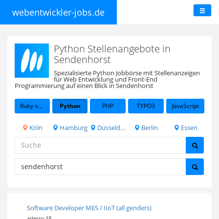
webentwickler-jobs.de
Python Stellenangebote in
Sendenhorst
Spezialisierte Python Jobbörse mit Stellenanzeigen
für Web Entwicklung und Front-End
Programmierung auf einen Blick in Sendenhorst
Ruby on Rails
Python
PHP
TYPO3
JavaScript
Köln
Hamburg
Düsseldorf
Berlin
Essen
Software Developer MES / IIoT (all genders)
adesso SE