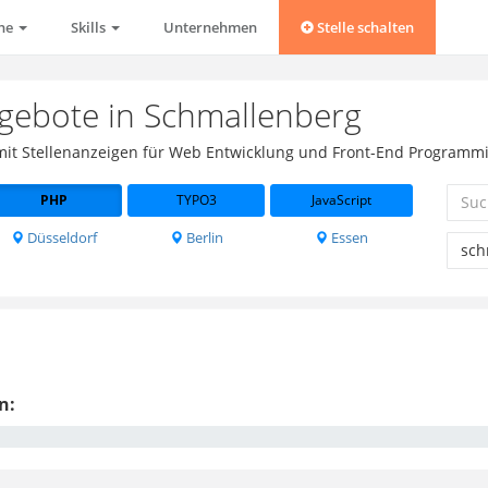
che
Skills
Unternehmen
Stelle schalten
gebote in Schmallenberg
 mit Stellenanzeigen für Web Entwicklung und Front-End Programmi
PHP
TYPO3
JavaScript
Düsseldorf
Berlin
Essen
n: