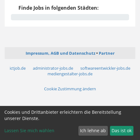
Finde Jobs in folgenden Städten:
Impressum, AGB und Datenschutz
Partner
ictjob.de
administrator-jobs.de
softwareentwickler-jobs.de
mediengestalter-jobs.de
Cookie Zustimmung ändern
Cookies und Drittanbieter erleichtern die Bereitstellung
unserer Dienste.
Lassen Sie mich wählen
Ich lehne ab
Das ist ok