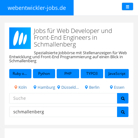
webentwickler-jobs.de
Jobs für Web Developer und
Front-End Engineers in
Schmallenberg
Spezialisierte Jobbörse mit Stellenanzeigen für Web
Entwicklung und Front-End Programmierung auf einen Blick in
Schmallenberg
Ruby on Rails
Python
PHP
TYPO3
JavaScript
Köln
Hamburg
Düsseldorf
Berlin
Essen