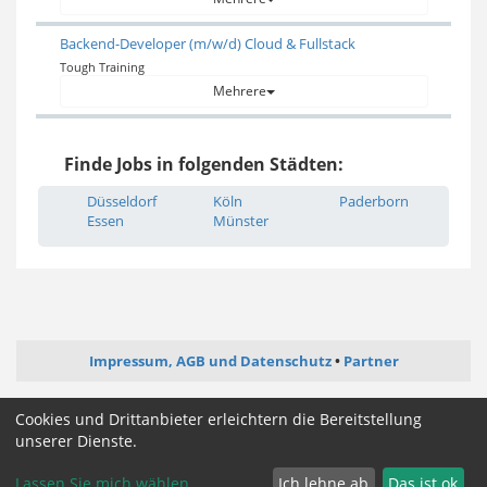
Backend-Developer (m/w/d) Cloud & Fullstack
Tough Training
Mehrere
Finde Jobs in folgenden Städten:
Düsseldorf
Köln
Paderborn
Essen
Münster
Impressum, AGB und Datenschutz
Partner
ictjob.de
administrator-jobs.de
softwareentwickler-jobs.de
Cookies und Drittanbieter erleichtern die Bereitstellung
mediengestalter-jobs.de
unserer Dienste.
Lassen Sie mich wählen
Ich lehne ab
Das ist ok
Cookie Zustimmung ändern