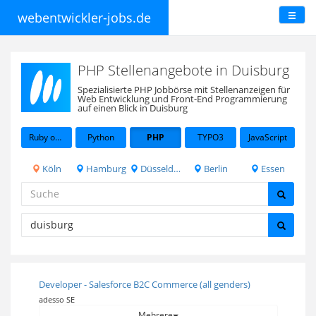
webentwickler-jobs.de
PHP Stellenangebote in Duisburg
Spezialisierte PHP Jobbörse mit Stellenanzeigen für
Web Entwicklung und Front-End Programmierung
auf einen Blick in Duisburg
Ruby on Rails
Python
PHP
TYPO3
JavaScript
Köln
Hamburg
Düsseldorf
Berlin
Essen
Developer - Salesforce B2C Commerce (all genders)
adesso SE
Mehrere