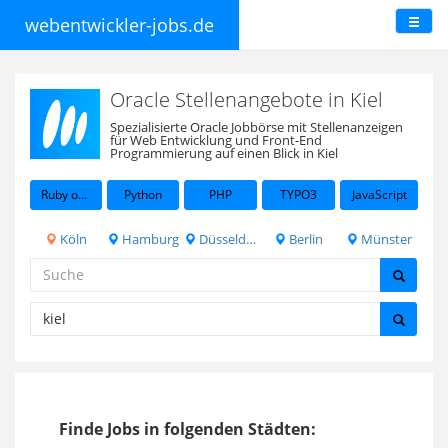
webentwickler-jobs.de
Oracle Stellenangebote in Kiel
Spezialisierte Oracle Jobbörse mit Stellenanzeigen
für Web Entwicklung und Front-End
Programmierung auf einen Blick in Kiel
Ruby on Rails
Python
PHP
TYPO3
JavaScript
Köln
Hamburg
Düsseldorf
Berlin
Münster
Finde Jobs in folgenden Städten: