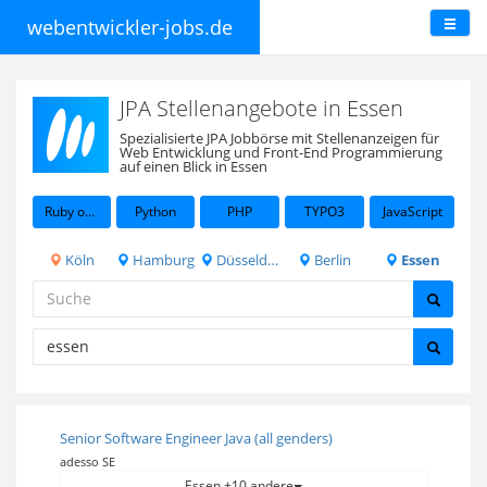
webentwickler-jobs.de
JPA Stellenangebote in Essen
Spezialisierte JPA Jobbörse mit Stellenanzeigen für
Web Entwicklung und Front-End Programmierung
auf einen Blick in Essen
Ruby on Rails
Python
PHP
TYPO3
JavaScript
Köln
Hamburg
Düsseldorf
Berlin
Essen
Senior Software Engineer Java (all genders)
adesso SE
Essen +10 andere