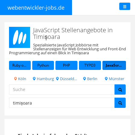
webentwickler-jobs.de
JavaScript Stellenangebote in
Timișoara
Spezialisierte JavaScript Jobbörse mit
Stellenanzeigen für Web Entwicklung und Front-End
Programmierung auf einen Blick in Timișoara
Ruby on Rails
Python
PHP
TYPO3
JavaScript
Köln
Hamburg
Düsseldorf
Berlin
Münster