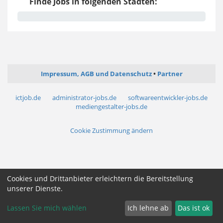
Finde Jobs in folgenden Städten:
Impressum, AGB und Datenschutz
Partner
ictjob.de
administrator-jobs.de
softwareentwickler-jobs.de
mediengestalter-jobs.de
Cookie Zustimmung ändern
Cookies und Drittanbieter erleichtern die Bereitstellung
unserer Dienste.
Lassen Sie mich wählen
Ich lehne ab
Das ist ok