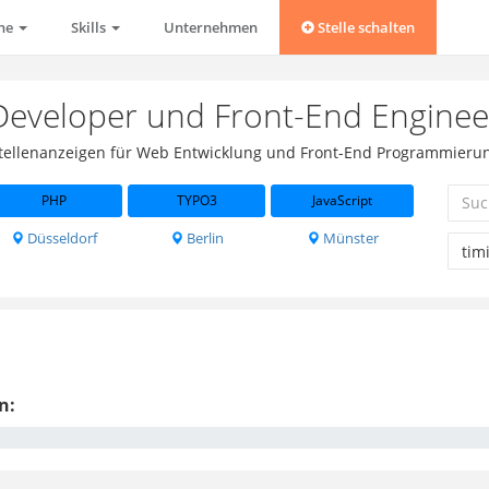
che
Skills
Unternehmen
Stelle schalten
Developer und Front-End Enginee
 Stellenanzeigen für Web Entwicklung und Front-End Programmierung
PHP
TYPO3
JavaScript
Düsseldorf
Berlin
Münster
n: