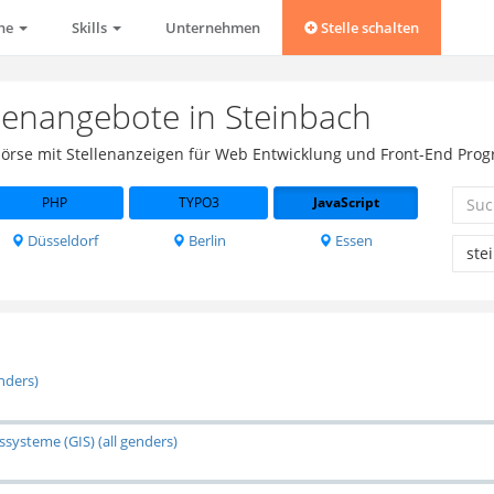
che
Skills
Unternehmen
Stelle schalten
llenangebote in Steinbach
obbörse mit Stellenanzeigen für Web Entwicklung und Front-End Pro
PHP
TYPO3
JavaScript
Düsseldorf
Berlin
Essen
nders)
systeme (GIS) (all genders)