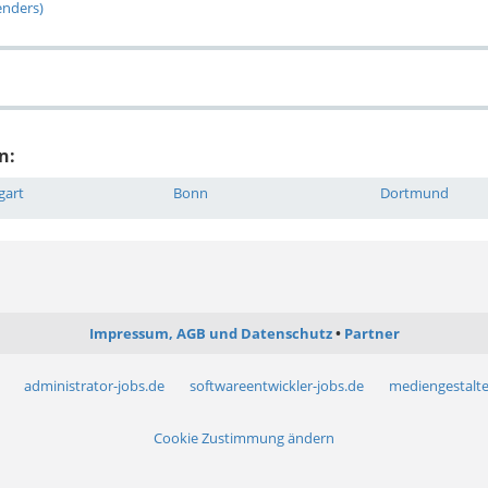
enders)
n:
gart
Bonn
Dortmund
Impressum, AGB und Datenschutz
Partner
administrator-jobs.de
softwareentwickler-jobs.de
mediengestalte
Cookie Zustimmung ändern