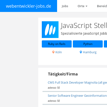
webentwickler-jobs.de
Jobs
Orte
Berei
JavaScript Ste
Spezialisierte JavaScript J
Ruby on Rails
Python
Köln
Hamburg
Tätigkeit/Firma
CMS Full Stack Developer Magnolia (all ge
adesso SE
Senior Software Engineer Geoinformations
adesso SE