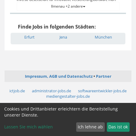
Ilmenau +2 andere
Finde Jobs in folgenden Städten:
Erfurt
Jena
München
Impressum, AGB und Datenschutz
Partner
ictjob.de
administrator-jobs.de
softwareentwickler-jobs.de
mediengestalter-jobs.de
Cookies und Drittanbieter erleichtern die Bereitstellung
Cookie Zustimmung ändern
unserer Dienste.
Lassen Sie mich wählen
Ich lehne ab
Das ist ok