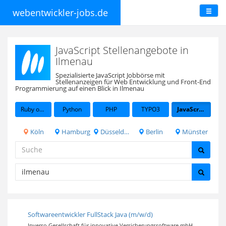
webentwickler-jobs.de
JavaScript Stellenangebote in
Ilmenau
Spezialisierte JavaScript Jobbörse mit
Stellenanzeigen für Web Entwicklung und Front-End
Programmierung auf einen Blick in Ilmenau
Ruby on Rails
Python
PHP
TYPO3
JavaScript
Köln
Hamburg
Düsseldorf
Berlin
Münster
Softwareentwickler FullStack Java (m/w/d)
Inverso Gesellschaft für innovative Versicherungssoftware mbH