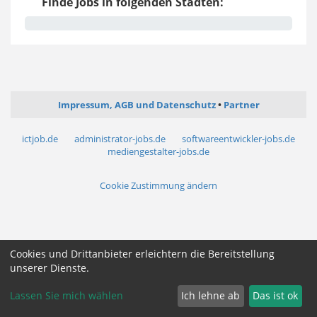
Finde Jobs in folgenden Städten:
Impressum, AGB und Datenschutz
Partner
ictjob.de
administrator-jobs.de
softwareentwickler-jobs.de
mediengestalter-jobs.de
Cookie Zustimmung ändern
Cookies und Drittanbieter erleichtern die Bereitstellung
unserer Dienste.
Lassen Sie mich wählen
Ich lehne ab
Das ist ok