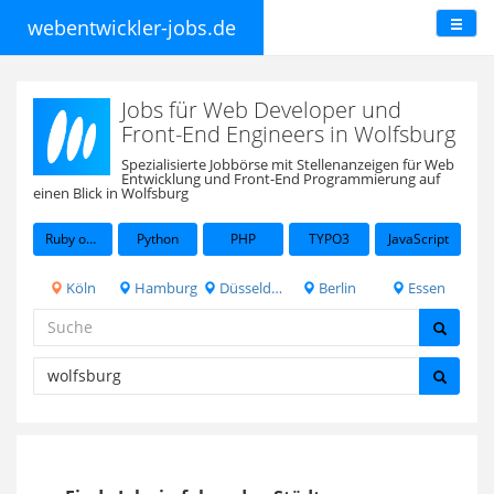
webentwickler-jobs.de
Jobs für Web Developer und
Front-End Engineers in Wolfsburg
Spezialisierte Jobbörse mit Stellenanzeigen für Web
Entwicklung und Front-End Programmierung auf
einen Blick in Wolfsburg
Ruby on Rails
Python
PHP
TYPO3
JavaScript
Köln
Hamburg
Düsseldorf
Berlin
Essen