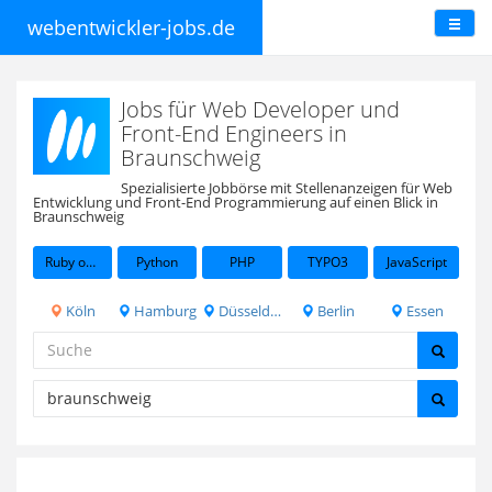
webentwickler-jobs.de
Jobs für Web Developer und
Front-End Engineers in
Braunschweig
Spezialisierte Jobbörse mit Stellenanzeigen für Web
Entwicklung und Front-End Programmierung auf einen Blick in
Braunschweig
Ruby on Rails
Python
PHP
TYPO3
JavaScript
Köln
Hamburg
Düsseldorf
Berlin
Essen