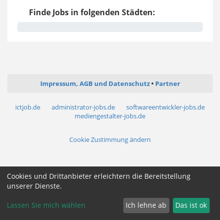
Finde Jobs in folgenden Städten:
Impressum, AGB und Datenschutz
Partner
ictjob.de
administrator-jobs.de
softwareentwickler-jobs.de
mediengestalter-jobs.de
Cookie Zustimmung ändern
Cookies und Drittanbieter erleichtern die Bereitstellung
unserer Dienste.
Lassen Sie mich wählen
Ich lehne ab
Das ist ok