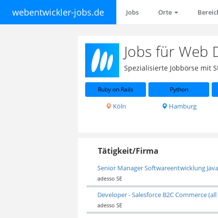
webentwickler-jobs.de
Jobs
Orte
Berei
Jobs für Web 
Spezialisierte Jobbörse mit
Ruby on Rails
Python
Köln
Hamburg
Tätigkeit/Firma
Senior Manager Softwareentwicklung Java 
adesso SE
Developer - Salesforce B2C Commerce (all
adesso SE