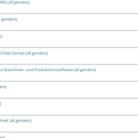
MS (all genders)
l genders)
s)
Field Service (all genders)
rte Maschinen- und Produktionssoftware (all genders)
ers)
)
heit (all genders)
rs)