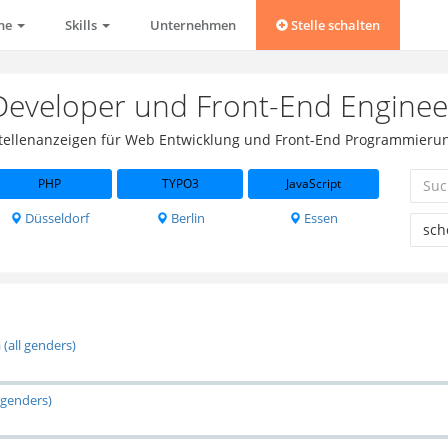
che
Skills
Unternehmen
Stelle schalten
Developer und Front-End Enginee
 Stellenanzeigen für Web Entwicklung und Front-End Programmierun
PHP
TYPO3
JavaScript
Düsseldorf
Berlin
Essen
(all genders)
 genders)