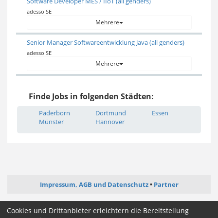
Software Developer MES / IIoT (all genders)
adesso SE
Mehrere
Senior Manager Softwareentwicklung Java (all genders)
adesso SE
Mehrere
Finde Jobs in folgenden Städten:
Paderborn
Dortmund
Essen
Münster
Hannover
Impressum, AGB und Datenschutz
Partner
ictjob.de
administrator-jobs.de
softwareentwickler-jobs.de
Cookies und Drittanbieter erleichtern die Bereitstellung
mediengestalter-jobs.de