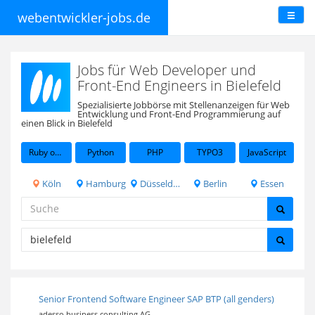
webentwickler-jobs.de
Jobs für Web Developer und
Front-End Engineers in Bielefeld
Spezialisierte Jobbörse mit Stellenanzeigen für Web
Entwicklung und Front-End Programmierung auf
einen Blick in Bielefeld
Ruby on Rails
Python
PHP
TYPO3
JavaScript
Köln
Hamburg
Düsseldorf
Berlin
Essen
Senior Frontend Software Engineer SAP BTP (all genders)
adesso business consulting AG