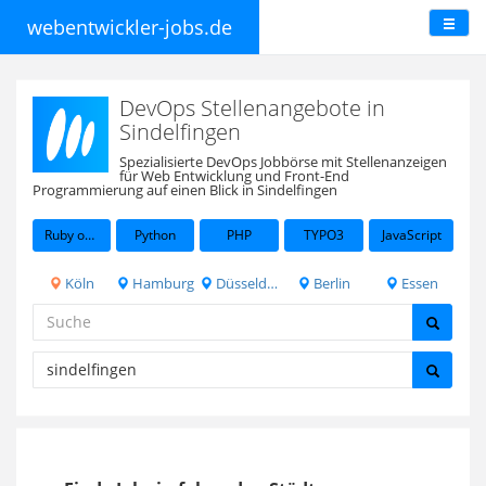
webentwickler-jobs.de
DevOps Stellenangebote in
Sindelfingen
Spezialisierte DevOps Jobbörse mit Stellenanzeigen
für Web Entwicklung und Front-End
Programmierung auf einen Blick in Sindelfingen
Ruby on Rails
Python
PHP
TYPO3
JavaScript
Köln
Hamburg
Düsseldorf
Berlin
Essen