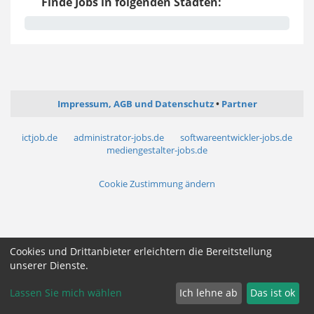
Finde Jobs in folgenden Städten:
Impressum, AGB und Datenschutz
Partner
ictjob.de
administrator-jobs.de
softwareentwickler-jobs.de
mediengestalter-jobs.de
Cookie Zustimmung ändern
Cookies und Drittanbieter erleichtern die Bereitstellung
unserer Dienste.
Lassen Sie mich wählen
Ich lehne ab
Das ist ok