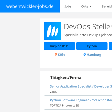
webentwickler-jobs.de
Jobs
Orte
Berei
DevOps Stell
Spezialisierte DevOps Jobbö
Ruby on Rails
Python
Köln
Hamburg
Tätigkeit/Firma
Senior Application Specialist / Develope
ZEISS
Python Software Engineer Produktionste
TOPTICA Photonics SE