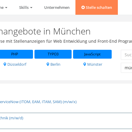
che
Skills
Unternehmen
Stelle schalten
enangebote in München
rse mit Stellenanzeigen für Web Entwicklung und Front-End Progr
PHP
TYPO3
JavaScript
Düsseldorf
Berlin
Münster
r ServiceNow (ITOM, EAM, ITAM, SAM) (m/w/x)
chnik (m/w/d)