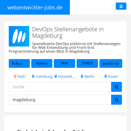
webentwickler-jobs.de
DevOps Stellenangebote in
Magdeburg
Spezialisierte DevOps Jobbörse mit Stellenanzeigen
für Web Entwicklung und Front-End
Programmierung auf einen Blick in Magdeburg
Ruby on Rails
Python
PHP
TYPO3
JavaScript
Köln
Hamburg
Düsseldorf
Berlin
Essen