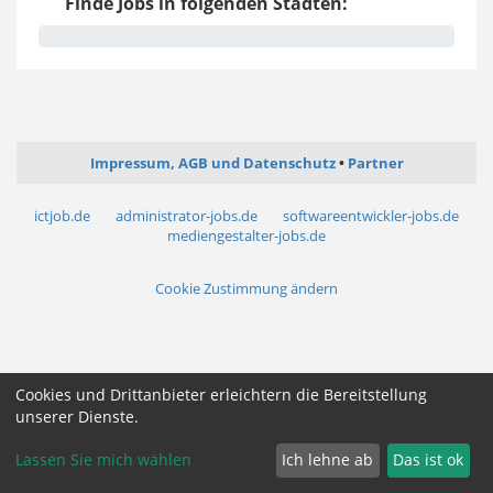
Finde Jobs in folgenden Städten:
Impressum, AGB und Datenschutz
Partner
ictjob.de
administrator-jobs.de
softwareentwickler-jobs.de
mediengestalter-jobs.de
Cookie Zustimmung ändern
Cookies und Drittanbieter erleichtern die Bereitstellung
unserer Dienste.
Lassen Sie mich wählen
Ich lehne ab
Das ist ok