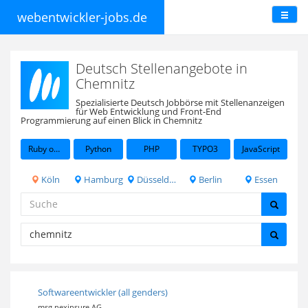
webentwickler-jobs.de
Deutsch Stellenangebote in
Chemnitz
Spezialisierte Deutsch Jobbörse mit Stellenanzeigen
für Web Entwicklung und Front-End
Programmierung auf einen Blick in Chemnitz
Ruby on Rails
Python
PHP
TYPO3
JavaScript
Köln
Hamburg
Düsseldorf
Berlin
Essen
Softwareentwickler (all genders)
msg nexinsure AG