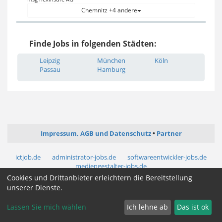
Chemnitz +4 andere
Finde Jobs in folgenden Städten:
Leipzig
München
Köln
Passau
Hamburg
Impressum, AGB und Datenschutz
Partner
ictjob.de
administrator-jobs.de
softwareentwickler-jobs.de
mediengestalter-jobs.de
Cookies und Drittanbieter erleichtern die Bereitstellung
unserer Dienste.
Cookie Zustimmung ändern
Lassen Sie mich wählen
Ich lehne ab
Das ist ok