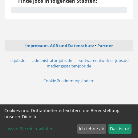
Finde Jobs in folgenden Städten:
Impressum, AGB und Datenschutz
Partner
ictjob.de
administrator-jobs.de
softwareentwickler-jobs.de
mediengestalter-jobs.de
Cookie Zustimmung ändern
Cookies und Drittanbieter erleichtern die Bereitstellung
unserer Dienste.
Lassen Sie mich wählen
Ich lehne ab
Das ist ok