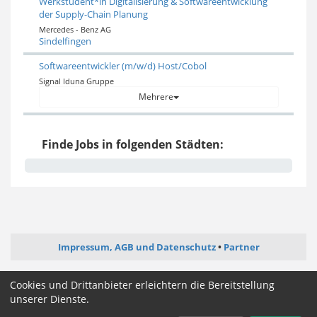
Werkstudent*in Digitalisierung & Softwareentwicklung
der Supply-Chain Planung
Mercedes - Benz AG
Sindelfingen
Softwareentwickler (m/w/d) Host/Cobol
Signal Iduna Gruppe
Mehrere
Finde Jobs in folgenden Städten:
Impressum, AGB und Datenschutz
Partner
ictjob.de
administrator-jobs.de
softwareentwickler-jobs.de
Cookies und Drittanbieter erleichtern die Bereitstellung
mediengestalter-jobs.de
unserer Dienste.