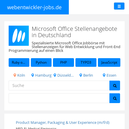
webentwickler-jobs.de
Microsoft Office Stellenangebote
in Deutschland
Spezialisierte Microsoft Office Jobbörse mit
Stellenanzeigen für Web Entwicklung und Front-End
Programmierung auf einen Blick
Ruby on Rails
Python
PHP
TYPO3
JavaScript
Köln
Hamburg
Düsseldorf
Berlin
Essen
Product Manager, Packaging & User Experience (m/f/d)
MED-EL Medical Electronics