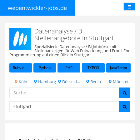
webentwickler-jobs.de
Datenanalyse / BI
Stellenangebote in Stuttgart
Spezialisierte Datenanalyse / BI Jobbörse mit
Stellenanzeigen für Web Entwicklung und Front-End
Programmierung auf einen Blick in Stuttgart
Ruby on Rails
Python
PHP
TYPO3
JavaScript
Köln
Hamburg
Düsseldorf
Berlin
Münster