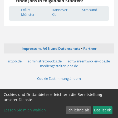
Finde Jobs in folgenden Städten:
Erfurt
Hannover
Stralsund
Münster
Kiel
Impressum, AGB und Datenschutz
Partner
ictjob.de
administrator-jobs.de
softwareentwickler-jobs.de
mediengestalter-jobs.de
Cookie Zustimmung ändern
Cookies und Drittanbieter erleichtern die Bereitstellung
unserer Dienste.
Lassen Sie mich wählen
Ich lehne ab
Das ist ok