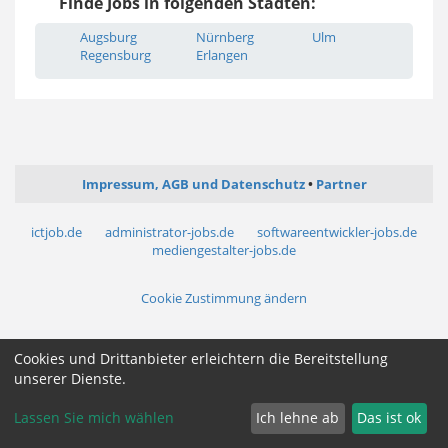
Finde Jobs in folgenden Städten:
Augsburg
Nürnberg
Ulm
Regensburg
Erlangen
Impressum, AGB und Datenschutz
Partner
ictjob.de
administrator-jobs.de
softwareentwickler-jobs.de
mediengestalter-jobs.de
Cookie Zustimmung ändern
Cookies und Drittanbieter erleichtern die Bereitstellung
unserer Dienste.
Lassen Sie mich wählen
Ich lehne ab
Das ist ok