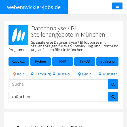
webentwickler-jobs.de
Datenanalyse / BI
Stellenangebote in München
Spezialisierte Datenanalyse / BI Jobbörse mit
Stellenanzeigen für Web Entwicklung und Front-End
Programmierung auf einen Blick in München
Ruby on Rails
Python
PHP
TYPO3
JavaScript
Köln
Hamburg
Düsseldorf
Berlin
Münster