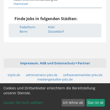
Hannover
Finde Jobs in folgenden Städten:
Paderborn
Köln
Bonn
Düsseldorf
Impressum, AGB und Datenschutz
Partner
ictjob.de
administrator-jobs.de
softwareentwickler-jobs.de
mediengestalter-jobs.de
Cookies und Drittanbieter erleichtern die Bereitstellung
Cookie Zustimmung ändern
unserer Dienste.
Lassen Sie mich wählen
Ich lehne ab
Das ist ok