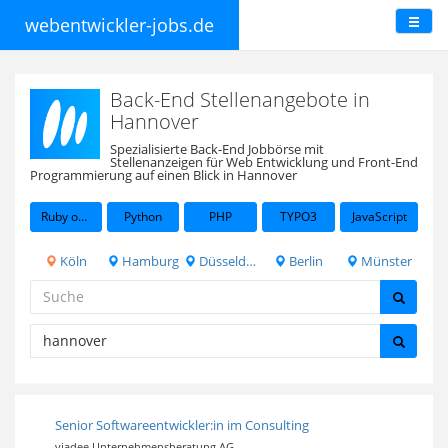
webentwickler-jobs.de
Back-End Stellenangebote in
Hannover
Spezialisierte Back-End Jobbörse mit
Stellenanzeigen für Web Entwicklung und Front-End
Programmierung auf einen Blick in Hannover
Ruby on Rails
Python
PHP
TYPO3
JavaScript
Köln
Hamburg
Düsseldorf
Berlin
Münster
Senior Softwareentwickler:in im Consulting
viadee Unternehmensberatung AG