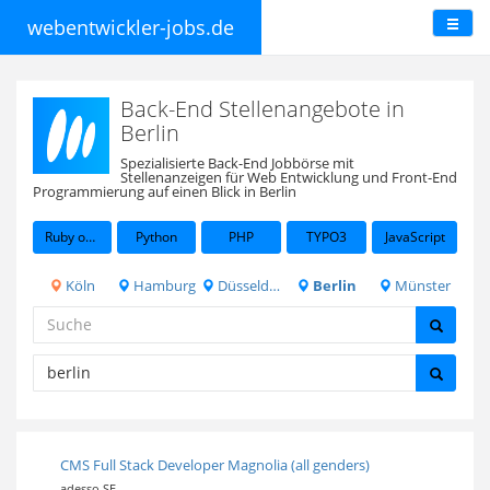
webentwickler-jobs.de
Back-End Stellenangebote in
Berlin
Spezialisierte Back-End Jobbörse mit
Stellenanzeigen für Web Entwicklung und Front-End
Programmierung auf einen Blick in Berlin
Ruby on Rails
Python
PHP
TYPO3
JavaScript
Köln
Hamburg
Düsseldorf
Berlin
Münster
CMS Full Stack Developer Magnolia (all genders)
adesso SE