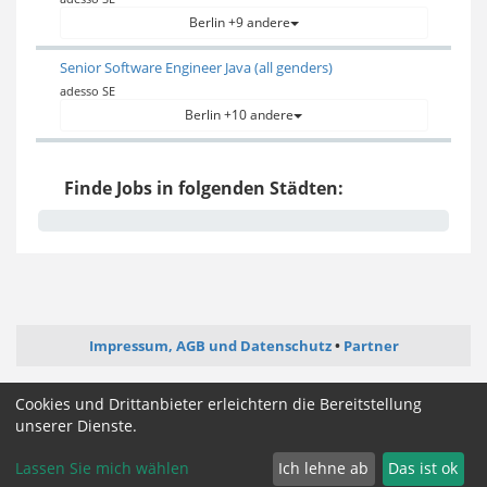
Berlin +9 andere
Senior Software Engineer Java (all genders)
adesso SE
Berlin +10 andere
Finde Jobs in folgenden Städten:
Impressum, AGB und Datenschutz
Partner
ictjob.de
administrator-jobs.de
softwareentwickler-jobs.de
Cookies und Drittanbieter erleichtern die Bereitstellung
mediengestalter-jobs.de
unserer Dienste.
Lassen Sie mich wählen
Ich lehne ab
Das ist ok
Cookie Zustimmung ändern