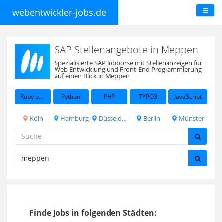
webentwickler-jobs.de
SAP Stellenangebote in Meppen
Spezialisierte SAP Jobbörse mit Stellenanzeigen für
Web Entwicklung und Front-End Programmierung
auf einen Blick in Meppen
Ruby on Rails
Python
PHP
TYPO3
JavaScript
Köln
Hamburg
Düsseldorf
Berlin
Münster
Finde Jobs in folgenden Städten: