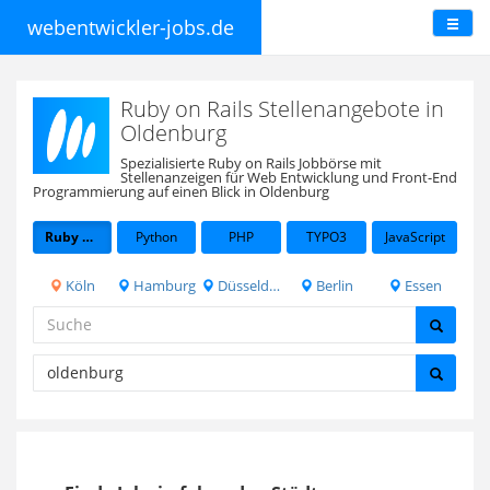
webentwickler-jobs.de
Ruby on Rails Stellenangebote in
Oldenburg
Spezialisierte Ruby on Rails Jobbörse mit
Stellenanzeigen für Web Entwicklung und Front-End
Programmierung auf einen Blick in Oldenburg
Ruby on Rails
Python
PHP
TYPO3
JavaScript
Köln
Hamburg
Düsseldorf
Berlin
Essen