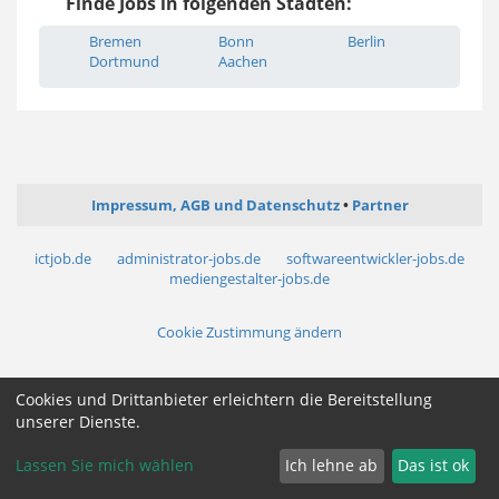
Finde Jobs in folgenden Städten:
Bremen
Bonn
Berlin
Dortmund
Aachen
Impressum, AGB und Datenschutz
Partner
ictjob.de
administrator-jobs.de
softwareentwickler-jobs.de
mediengestalter-jobs.de
Cookie Zustimmung ändern
Cookies und Drittanbieter erleichtern die Bereitstellung
unserer Dienste.
Lassen Sie mich wählen
Ich lehne ab
Das ist ok