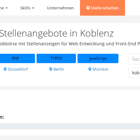
che
Skills
Unternehmen
Stelle schalten
 Stellenangebote in Koblenz
s Jobbörse mit Stellenanzeigen für Web Entwicklung und Front-End 
PHP
TYPO3
JavaScript
Düsseldorf
Berlin
Münster
n: