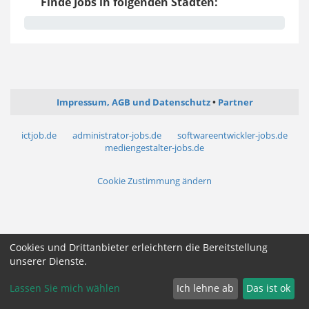
Finde Jobs in folgenden Städten:
Impressum, AGB und Datenschutz
Partner
ictjob.de
administrator-jobs.de
softwareentwickler-jobs.de
mediengestalter-jobs.de
Cookie Zustimmung ändern
Cookies und Drittanbieter erleichtern die Bereitstellung
unserer Dienste.
Lassen Sie mich wählen
Ich lehne ab
Das ist ok