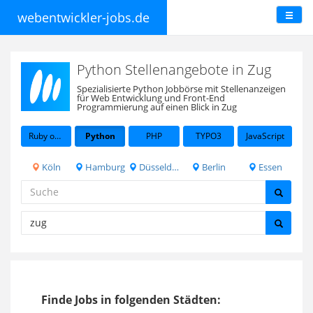
webentwickler-jobs.de
Python Stellenangebote in Zug
Spezialisierte Python Jobbörse mit Stellenanzeigen
für Web Entwicklung und Front-End
Programmierung auf einen Blick in Zug
Ruby on Rails
Python
PHP
TYPO3
JavaScript
Köln
Hamburg
Düsseldorf
Berlin
Essen
Finde Jobs in folgenden Städten: