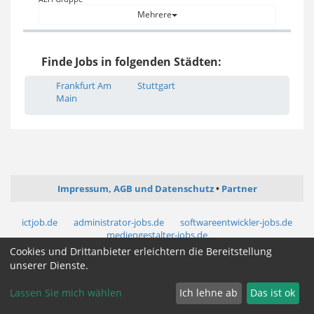
Mehrere
Finde Jobs in folgenden Städten:
Frankfurt Am
Stuttgart
Main
Impressum, AGB und Datenschutz
Partner
ictjob.de
administrator-jobs.de
softwareentwickler-jobs.de
mediengestalter-jobs.de
Cookies und Drittanbieter erleichtern die Bereitstellung
unserer Dienste.
Cookie Zustimmung ändern
Lassen Sie mich wählen
Ich lehne ab
Das ist ok