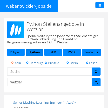
webentwickler-jobs.de
Python Stellenangebote in
Wetzlar
Spezialisierte Python Jobbörse mit Stellenanzeigen
für Web Entwicklung und Front-End
Programmierung auf einen Blick in Wetzlar
Ruby on Rails
Python
PHP
TYPO3
JavaScript
Köln
Hamburg
Düsseldorf
Berlin
Essen
Senior Machine Learning Engineer (m/w/d)*
ALH Gruppe