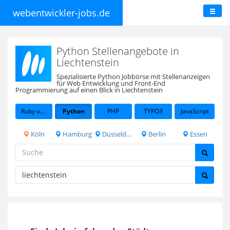
webentwickler-jobs.de
Python Stellenangebote in
Liechtenstein
Spezialisierte Python Jobbörse mit Stellenanzeigen
für Web Entwicklung und Front-End
Programmierung auf einen Blick in Liechtenstein
Ruby on Rails
Python
PHP
TYPO3
JavaScript
Köln
Hamburg
Düsseldorf
Berlin
Essen