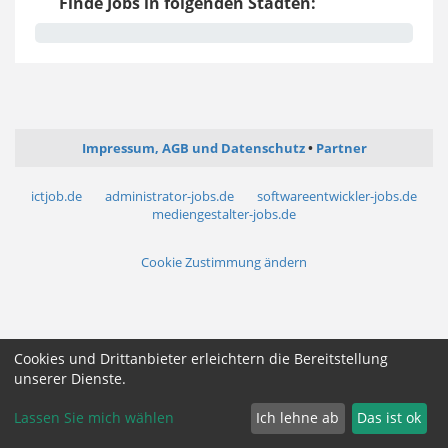
Finde Jobs in folgenden Städten:
Impressum, AGB und Datenschutz
Partner
ictjob.de
administrator-jobs.de
softwareentwickler-jobs.de
mediengestalter-jobs.de
Cookie Zustimmung ändern
Cookies und Drittanbieter erleichtern die Bereitstellung
unserer Dienste.
Lassen Sie mich wählen
Ich lehne ab
Das ist ok