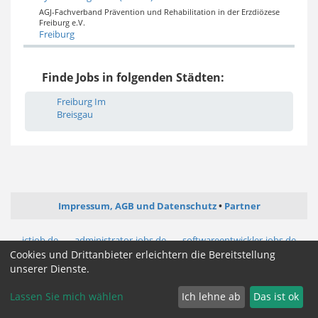
AGJ-Fachverband Prävention und Rehabilitation in der Erzdiözese
Freiburg e.V.
Freiburg
Finde Jobs in folgenden Städten:
Freiburg Im
Breisgau
Impressum, AGB und Datenschutz
Partner
ictjob.de
administrator-jobs.de
softwareentwickler-jobs.de
mediengestalter-jobs.de
Cookies und Drittanbieter erleichtern die Bereitstellung
unserer Dienste.
Cookie Zustimmung ändern
Lassen Sie mich wählen
Ich lehne ab
Das ist ok