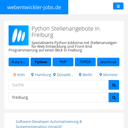
webentwickler-jobs.de
Python Stellenangebote in
Freiburg
Spezialisierte Python Jobbörse mit Stellenanzeigen
für Web Entwicklung und Front-End
Programmierung auf einen Blick in Freiburg
Ruby on Rails
Python
PHP
TYPO3
JavaScript
Köln
Hamburg
Düsseldorf
Berlin
Münster
Software Developer Automatisierung &
Systemintegration (m/w/d)