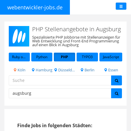
webentwickler-jobs.de
PHP Stellenangebote in Augsburg
Spezialisierte PHP Jobbörse mit Stellenanzeigen für
Web Entwicklung und Front-End Programmierung
auf einen Blick in Augsburg
Ruby on Rails
Python
PHP
TYPO3
JavaScript
Köln
Hamburg
Düsseldorf
Berlin
Essen
Finde Jobs in folgenden Städten: