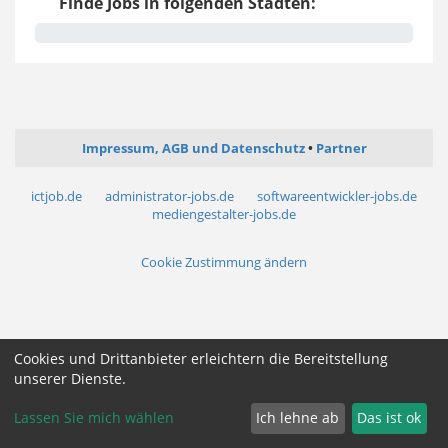
Finde Jobs in folgenden Städten:
Impressum, AGB und Datenschutz
Partner
ictjob.de
administrator-jobs.de
softwareentwickler-jobs.de
mediengestalter-jobs.de
Cookie Zustimmung ändern
Cookies und Drittanbieter erleichtern die Bereitstellung
unserer Dienste.
Lassen Sie mich wählen
Ich lehne ab
Das ist ok