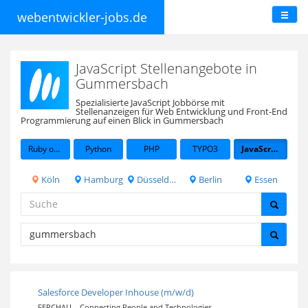
webentwickler-jobs.de
JavaScript Stellenangebote in
Gummersbach
Spezialisierte JavaScript Jobbörse mit
Stellenanzeigen für Web Entwicklung und Front-End
Programmierung auf einen Blick in Gummersbach
Ruby on Rails
Python
PHP
TYPO3
JavaScript
Köln
Hamburg
Düsseldorf
Berlin
Essen
Salesforce Developer Inhouse (m/w/d)
FERCHAU – Connecting People and Technologies