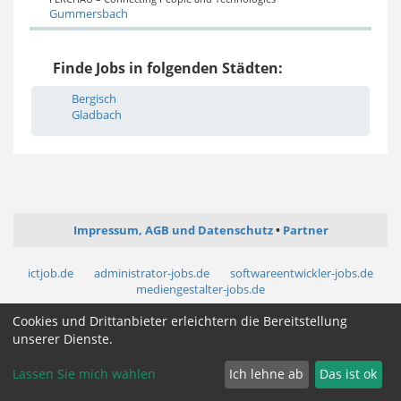
Gummersbach
Finde Jobs in folgenden Städten:
Bergisch
Gladbach
Impressum, AGB und Datenschutz
Partner
ictjob.de
administrator-jobs.de
softwareentwickler-jobs.de
mediengestalter-jobs.de
Cookies und Drittanbieter erleichtern die Bereitstellung
Cookie Zustimmung ändern
unserer Dienste.
Lassen Sie mich wählen
Ich lehne ab
Das ist ok