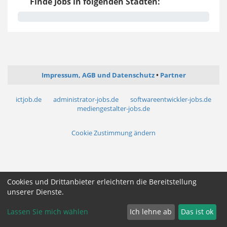
Finde Jobs in folgenden Städten:
Impressum, AGB und Datenschutz
Partner
ictjob.de
administrator-jobs.de
softwareentwickler-jobs.de
mediengestalter-jobs.de
Cookie Zustimmung ändern
Cookies und Drittanbieter erleichtern die Bereitstellung
unserer Dienste.
Lassen Sie mich wählen
Ich lehne ab
Das ist ok