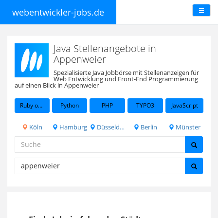
webentwickler-jobs.de
Java Stellenangebote in
Appenweier
Spezialisierte Java Jobbörse mit Stellenanzeigen für
Web Entwicklung und Front-End Programmierung
auf einen Blick in Appenweier
Ruby on Rails
Python
PHP
TYPO3
JavaScript
Köln
Hamburg
Düsseldorf
Berlin
Münster