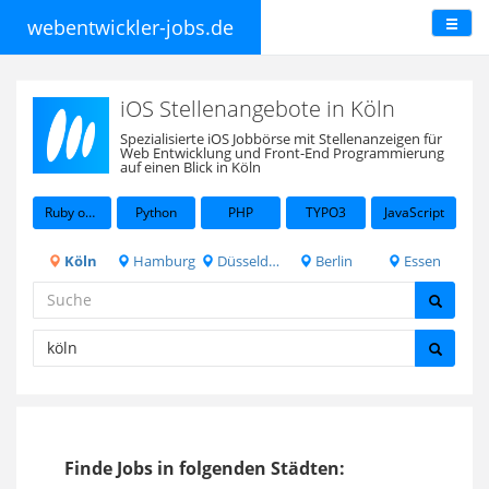
webentwickler-jobs.de
iOS Stellenangebote in Köln
Spezialisierte iOS Jobbörse mit Stellenanzeigen für
Web Entwicklung und Front-End Programmierung
auf einen Blick in Köln
Ruby on Rails
Python
PHP
TYPO3
JavaScript
Köln
Hamburg
Düsseldorf
Berlin
Essen
Finde Jobs in folgenden Städten: