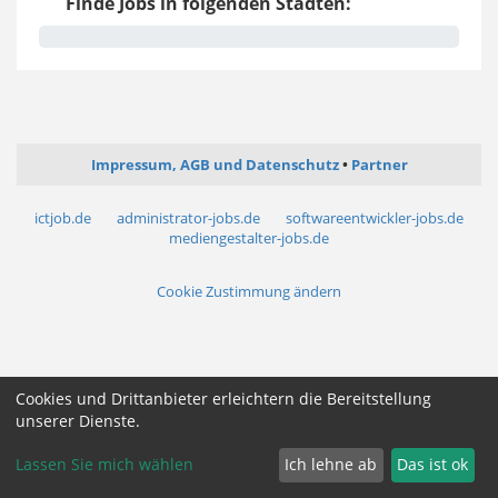
Finde Jobs in folgenden Städten:
Impressum, AGB und Datenschutz
Partner
ictjob.de
administrator-jobs.de
softwareentwickler-jobs.de
mediengestalter-jobs.de
Cookie Zustimmung ändern
Cookies und Drittanbieter erleichtern die Bereitstellung
unserer Dienste.
Lassen Sie mich wählen
Ich lehne ab
Das ist ok