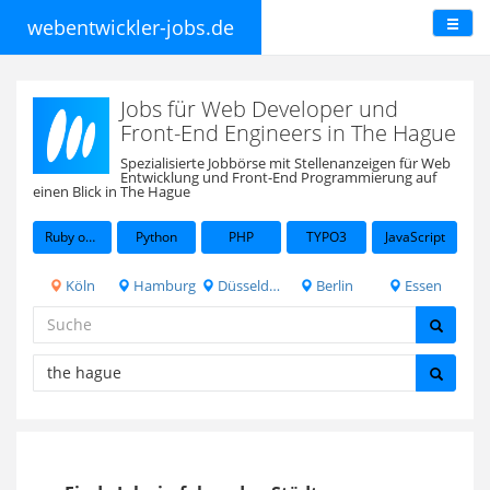
webentwickler-jobs.de
Jobs für Web Developer und
Front-End Engineers in The Hague
Spezialisierte Jobbörse mit Stellenanzeigen für Web
Entwicklung und Front-End Programmierung auf
einen Blick in The Hague
Ruby on Rails
Python
PHP
TYPO3
JavaScript
Köln
Hamburg
Düsseldorf
Berlin
Essen